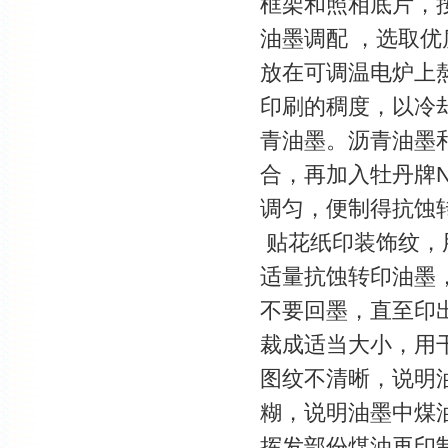
框架和照相底片，
油墨调配 ，选取优
放在可调温电炉上
印刷的稠度，以冷
青油墨。沥青油墨和
合，再加入牡丹牌N
调匀，便制得抗蚀
贴花纸印装饰纹，用
适量抗蚀转印油墨
不要回墨，直至印
裁成适当大小，用
图纹不清晰，说明
糊，说明油墨中煤
挥发部份煤油再印