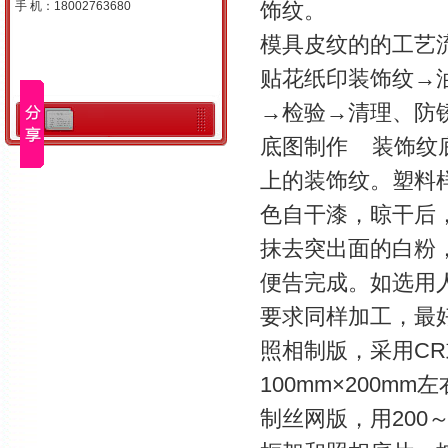
饰纹。
手 机：18002763680
模具皮纹的的工艺
贴花纸印装饰纹→
→检验→清理、防
底图制作 装饰纹
上的装饰纹。塑料
色自干漆，晾干后，
抹去突出面的白粉
便告完成。如选用
要求同样加工，最
照相制版，采用CR
100mm×200
制丝网版，用200