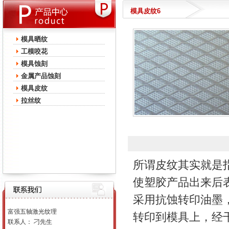
模具皮纹6
模具晒纹
工模咬花
模具蚀刻
金属产品蚀刻
模具皮纹
拉丝纹
所谓皮纹其实就是
使塑胶产品出来后
采用抗蚀转印油墨
富强五轴激光纹理
转印到模具上，经
联系人： 刁先生